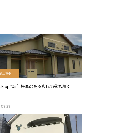
施工事例
ick up#05】坪庭のある和風の落ち着く
家
.08.23