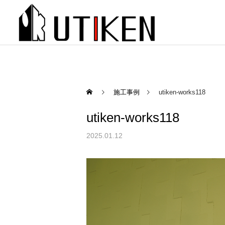
施工事例
utiken-works118
utiken-works118
2025.01.12