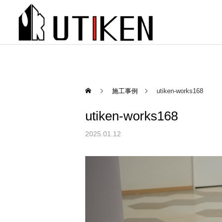
施工事例
utiken-works168
utiken-works168
2025.01.12