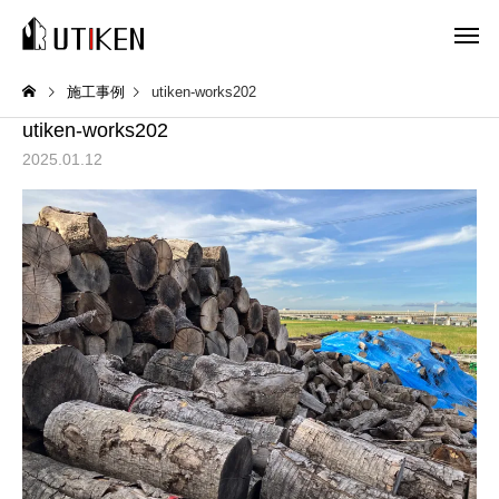
施工事例
utiken-works202
utiken-works202
2025.01.12