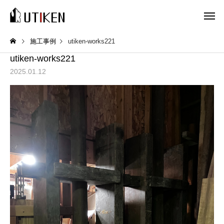
施工事例
utiken-works221
utiken-works221
2025.01.12