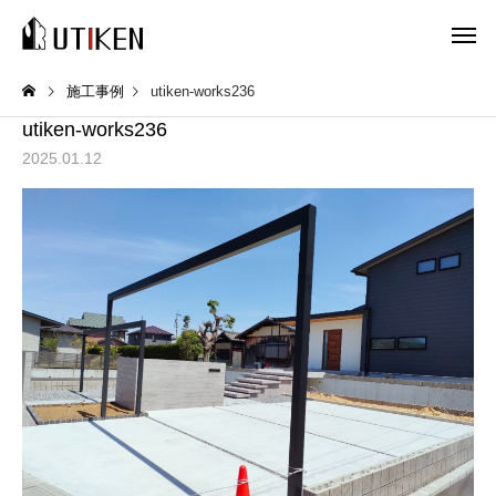
施工事例
utiken-works236
utiken-works236
2025.01.12