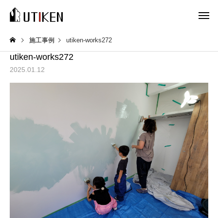
施工事例
utiken-works272
utiken-works272
2025.01.12