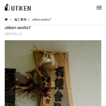
施工事例
utiken-works7
utiken-works7
2025.01.12