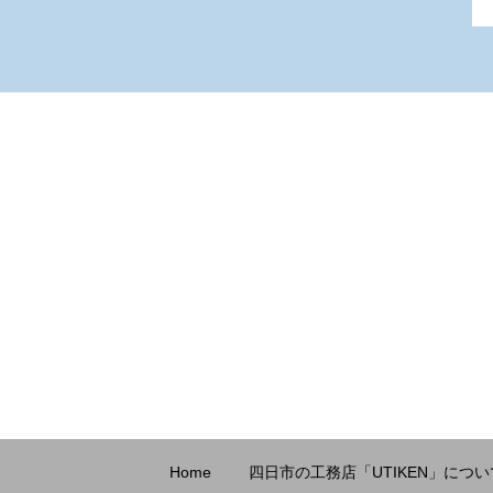
Home
四日市の工務店「UTIKEN」につい