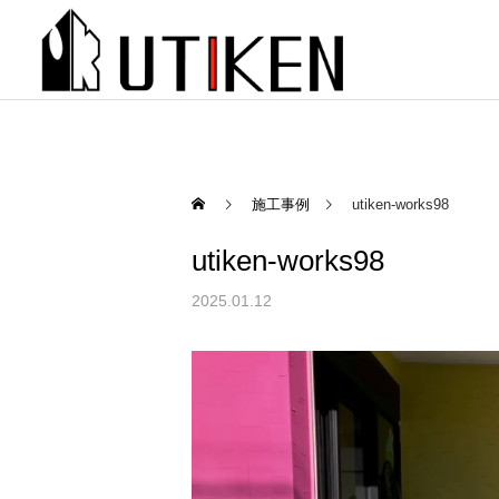
施工事例
utiken-works98
utiken-works98
2025.01.12