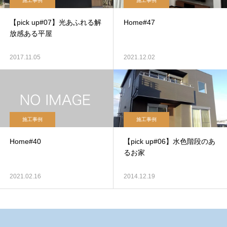
施工事例
施工事例
【pick up#07】光あふれる解
Home#47
放感ある平屋
2017.11.05
2021.12.02
施工事例
施工事例
Home#40
【pick up#06】水色階段のあ
るお家
2021.02.16
2014.12.19